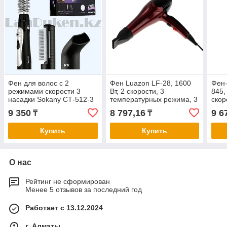
Фен для волос с 2
Фен Luazon LF-28, 1600
Фен
режимами скорости 3
Вт, 2 скорости, 3
845,
насадки Sokany CТ-512-3
температурных режима, 3
скор
насадки, расчески,
темп
9 350
8 797,16
9 6
₸
₸
черный,
наса
Купить
Купить
О нас
Рейтинг не сформирован
Менее 5 отзывов за последний год
Работает с 13.12.2024
г. Алматы