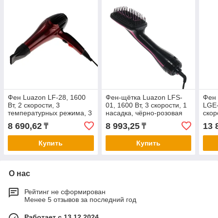
Фен Luazon LF-28, 1600
Фен-щётка Luazon LFS-
Фен 
Вт, 2 скорости, 3
01, 1600 Вт, 3 скорости, 1
LGE-
температурных режима, 3
насадка, чёрно-розовая
скор
насадки, расчески,
комп
8 690,62
8 993,25
13 
₸
₸
черный,
Купить
Купить
О нас
Рейтинг не сформирован
Менее 5 отзывов за последний год
Работает с 13.12.2024