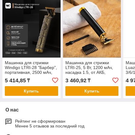
Машинка для стрижки
Машинка для стрижки
Маши
Windigo LTRI-28 "Барбер",
LTRI-25, 5 Вт, 1200 мАч,
Luaz
портативная, 2500 мАч,
насадка 1.5, от АКБ,
3/6/
1,5/2/3/4 мм, АКБ
чёрная
сере
5 414,85
3 460,92
4 9
₸
₸
Купить
Купить
О нас
Рейтинг не сформирован
Менее 5 отзывов за последний год