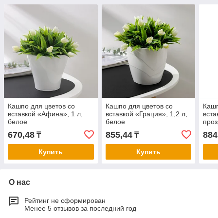
Кашпо для цветов со
Кашпо для цветов со
Кашп
вставкой «Афина», 1 л,
вставкой «Грация», 1,2 л,
вста
белое
белое
про
670,48
855,44
884
₸
₸
Купить
Купить
О нас
Рейтинг не сформирован
Менее 5 отзывов за последний год