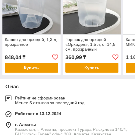
Кашпо для орхидей, 1,3 л,
Горшок для орхидей
Кашп
прозрачное
«Орхидея», 1,5 л, d=14,5
МИК
см, прозрачный
848,04
360,99
1 1
₸
₸
Купить
Купить
О нас
Рейтинг не сформирован
Менее 5 отзывов за последний год
Работает с 13.12.2024
г. Алматы
Казахстан, г. Алматы, проспект Турара Рыскулова 140/4,
БЦ "Нурлы Туран" офис 309, Алматы, Казахстан