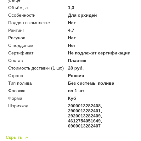
Объём, л
1,3
Особенности
Для орхидей
Поддон в комплекте
Нет
Рейтинг
4,7
Рисунок
Нет
С поддоном
Нет
Сертификат
Не подлежит сертификации
Состав
Пластик
Стоимость доставки (1 шт.)
28 руб.
Страна
Россия
Тип полива
Без системы полива
Фасовка
по 1 шт
Форма
Куб
Штрихкод
2000013282408,
2900013282401,
2920013282409,
4612754051649,
6900013282407
Скрыть