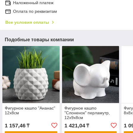
Наложенный платеж
Оплата по реквизитам
Все условия оплаты
Подобные товары компании
Фигурное кашпо "Ананас"
Фигурное кашпо
Фигу
12х8см
"Слоненок" перламутр,
8х8
12х9х8см
1 157,46
1 421,04
1 0
₸
₸