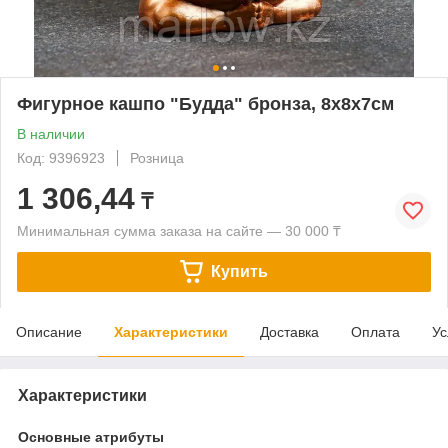
Фигурное кашпо "Будда" бронза, 8х8х7см
В наличии
Код: 9396923
Розница
1 306,44
₸
Минимальная сумма заказа на сайте — 30 000 ₸
Купить
Описание
Характеристики
Доставка
Оплата
Ус
Характеристики
Основные атрибуты