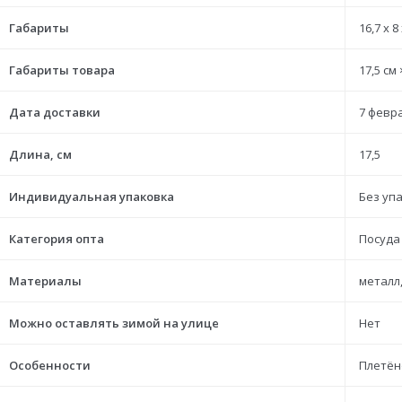
Габариты
16,7 x 8
Габариты товара
17,5 см 
Дата доставки
7 февра
Длина, см
17,5
Индивидуальная упаковка
Без уп
Категория опта
Посуда
Материалы
металл,
Можно оставлять зимой на улице
Нет
Особенности
Плетён