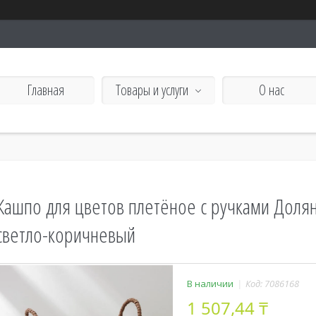
Главная
Товары и услуги
О нас
Кашпо для цветов плетёное с ручками Доляна
светло-коричневый
В наличии
Код:
7086168
1 507,44 ₸