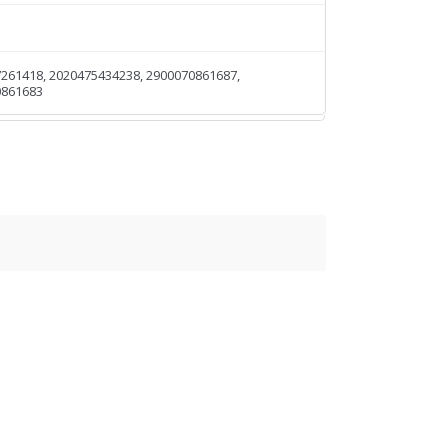
261418, 2020475434238, 2900070861687,
0861683