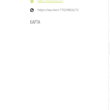
https://marlow.kz/
https://wa.me/+77029826272
КАРТА