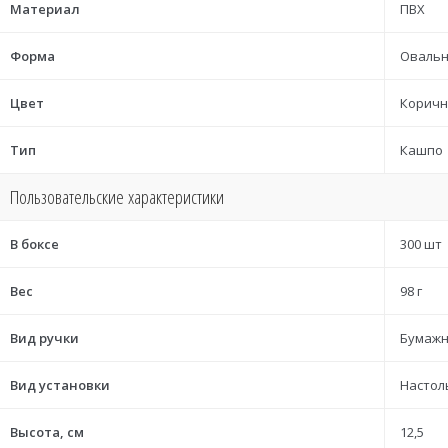
Материал
ПВХ
Форма
Овальн
Цвет
Корич
Тип
Кашпо
Пользовательские характеристики
В боксе
300 шт
Вес
98 г
Вид ручки
Бумажн
Вид установки
Настол
Высота, см
12,5