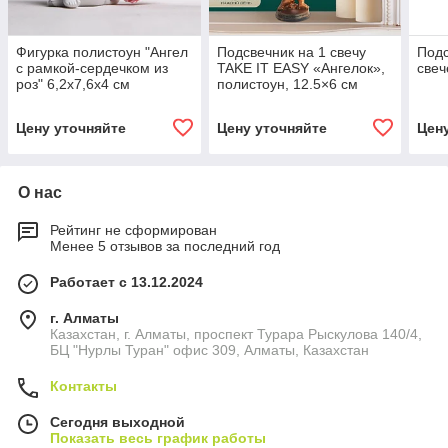
Фигурка полистоун "Ангел
Подсвечник на 1 свечу
Подс
с рамкой-сердечком из
TAKE IT EASY «Ангелок»,
свеч
роз" 6,2х7,6х4 см
полистоун, 12.5×6 см
Цену уточняйте
Цену уточняйте
Цен
О нас
Рейтинг не сформирован
Менее 5 отзывов за последний год
Работает с 13.12.2024
г. Алматы
Казахстан, г. Алматы, проспект Турара Рыскулова 140/4,
БЦ "Нурлы Туран" офис 309, Алматы, Казахстан
Контакты
Сегодня выходной
Показать весь график работы