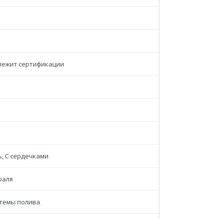
лежит сертификации
, С сердечками
раля
стемы полива