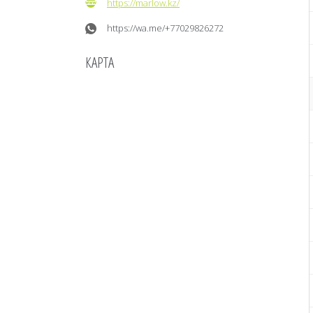
https://marlow.kz/
https://wa.me/+77029826272
КАРТА