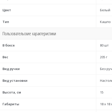
Цвет
Белый
Тип
Кашпо
Пользовательские характеристики
В боксе
80 шт
Вес
205 г
Вид ручки
Без ру
Вид установки
Настол
Высота, см
15
Габариты
18 x 18 