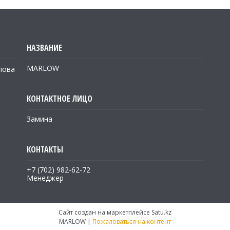
MARLOW
лова
Замина
+7 (702) 982-62-72
Менеджер
Сайт создан на маркетплейсе
Satu.kz
MARLOW |
Пожаловаться на контент