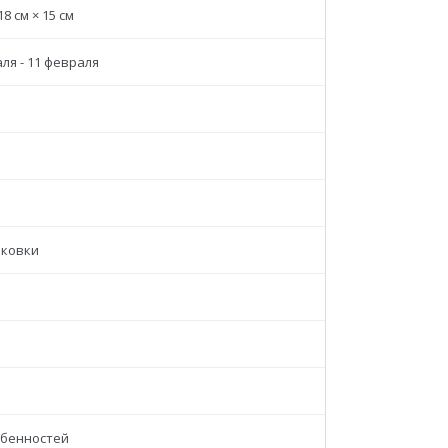
18 см × 15 см
ля - 11 февраля
аковки
обенностей