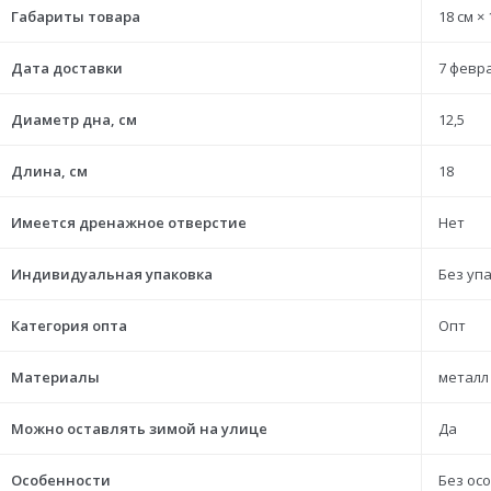
Габариты товара
18 см × 
Дата доставки
7 февра
Диаметр дна, см
12,5
Длина, см
18
Имеется дренажное отверстие
Нет
Индивидуальная упаковка
Без уп
Категория опта
Опт
Материалы
металл
Можно оставлять зимой на улице
Да
Особенности
Без ос