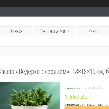
Главная
Товары и услуги
О нас
Кашпо «Ведерко с сердцем», 18×18×15 см, 
В наличии
Код:
9943842
1 667,32 ₸
Минимальная сумма заказа н