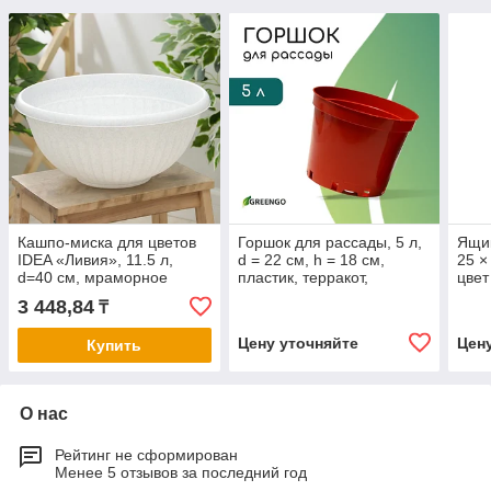
Кашпо-миска для цветов
Горшок для рассады, 5 л,
Ящик
IDEA «Ливия», 11.5 л,
d = 22 см, h = 18 см,
25 ×
d=40 см, мраморное
пластик, терракот,
цве
Greengo
3 448,84
₸
Цену уточняйте
Цен
Купить
О нас
Рейтинг не сформирован
Менее 5 отзывов за последний год