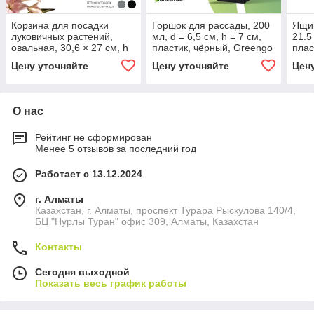
Корзина для посадки
Горшок для рассады, 200
Ящик
луковичных растений,
мл, d = 6,5 см, h = 7 см,
21.5 
овальная, 30,6 × 27 см, h
пластик, чёрный, Greengo
плас
= 7,5 см, МИКС
Цену уточняйте
Цену уточняйте
Цен
О нас
Рейтинг не сформирован
Менее 5 отзывов за последний год
Работает с 13.12.2024
г. Алматы
Казахстан, г. Алматы, проспект Турара Рыскулова 140/4,
БЦ "Нурлы Туран" офис 309, Алматы, Казахстан
Контакты
Сегодня выходной
Показать весь график работы