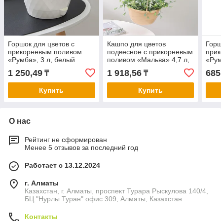
Горшок для цветов с
Кашпо для цветов
Горш
прикорневым поливом
подвесное с прикорневым
при
«Румба», 3 л, белый
поливом «Мальва» 4,7 л,
«Рум
цвет кремовый
1 250,49
1 918,56
685
₸
₸
Купить
Купить
О нас
Рейтинг не сформирован
Менее 5 отзывов за последний год
Работает с 13.12.2024
г. Алматы
Казахстан, г. Алматы, проспект Турара Рыскулова 140/4,
БЦ "Нурлы Туран" офис 309, Алматы, Казахстан
Контакты