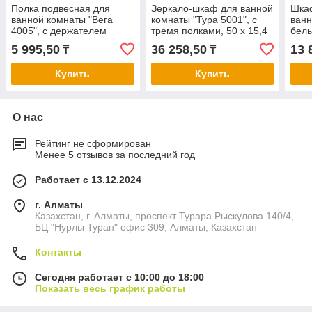
Полка подвесная для
Зеркало-шкаф для ванной
Шка
ванной комнаты "Вега
комнаты "Тура 5001", с
ванн
4005", с держателем
тремя полками, 50 х 15,4
белы
полотенец, 43,2 х 20,1 х
х 70 см
5 995,50
36 258,50
13 
₸
₸
10 см
Купить
Купить
О нас
Рейтинг не сформирован
Менее 5 отзывов за последний год
Работает с 13.12.2024
г. Алматы
Казахстан, г. Алматы, проспект Турара Рыскулова 140/4,
БЦ "Нурлы Туран" офис 309, Алматы, Казахстан
Контакты
Сегодня работает с 10:00 до 18:00
Показать весь график работы