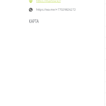
https://marlow.kz/
https://wa.me/+77029826272
КАРТА