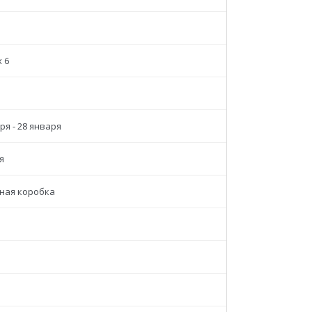
x 6
ря - 28 января
я
ная коробка