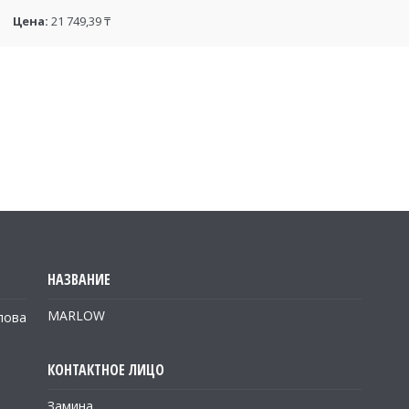
Цена:
21 749,39 ₸
MARLOW
лова
Замина