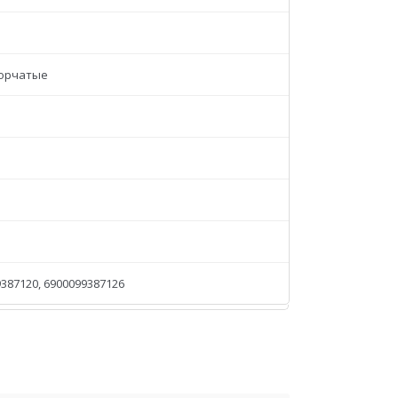
орчатые
387120, 6900099387126