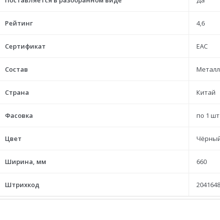
Поставляется в разобранном виде
Да
Рейтинг
4,6
Сертификат
ЕАС
Состав
Металл
Страна
Китай
Фасовка
по 1 шт
Цвет
Чёрны
Ширина, мм
660
Штрихкод
2041648