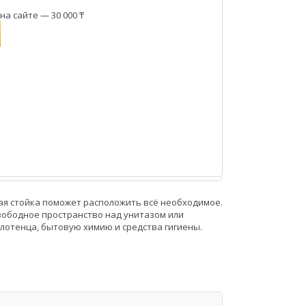
а сайте — 30 000 ₸
ая стойка поможет расположить всё необходимое.
вободное пространство над унитазом или
лотенца, бытовую химию и средства гигиены.