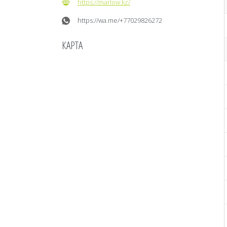
https://marlow.kz/
https://wa.me/+77029826272
КАРТА