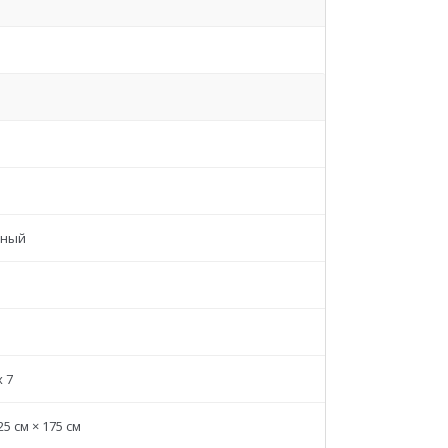
ьный
x 7
25 см × 175 см