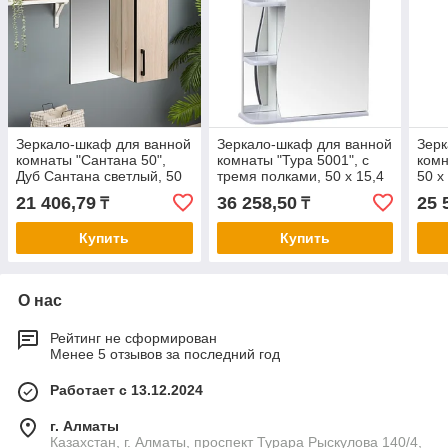
Зеркало-шкаф для ванной
Зеркало-шкаф для ванной
Зерк
комнаты "Сантана 50",
комнаты "Тура 5001", с
комн
Дуб Сантана светлый, 50
тремя полками, 50 х 15,4
50 х
х 70 х 16 см
х 70 см
21 406,79
36 258,50
25 
₸
₸
Купить
Купить
О нас
Рейтинг не сформирован
Менее 5 отзывов за последний год
Работает с 13.12.2024
г. Алматы
Казахстан, г. Алматы, проспект Турара Рыскулова 140/4,