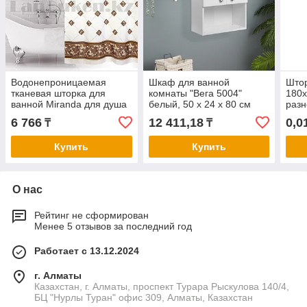
Водонепроницаемая
Шкаф для ванной
Штор
тканевая шторка для
комнаты "Вега 5004"
180х
ванной Miranda для душа
белый, 50 х 24 х 80 см
разн
180х200 см с ромбиками
6 766
12 411,18
0,0
₸
₸
белая
Купить
Купить
О нас
Рейтинг не сформирован
Менее 5 отзывов за последний год
Работает с 13.12.2024
г. Алматы
Казахстан, г. Алматы, проспект Турара Рыскулова 140/4,
БЦ "Нурлы Туран" офис 309, Алматы, Казахстан