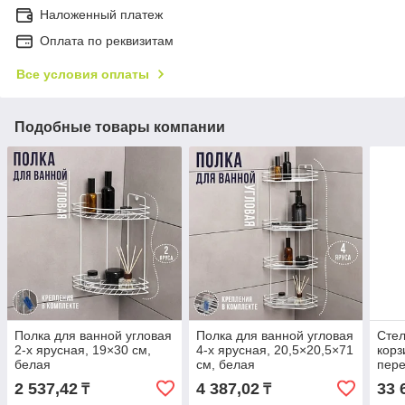
Наложенный платеж
Оплата по реквизитам
Все условия оплаты
Подобные товары компании
Полка для ванной угловая
Полка для ванной угловая
Стел
2-х ярусная, 19×30 см,
4-х ярусная, 20,5×20,5×71
корз
белая
см, белая
пере
ярус
2 537,42
4 387,02
33 
₸
₸
бел