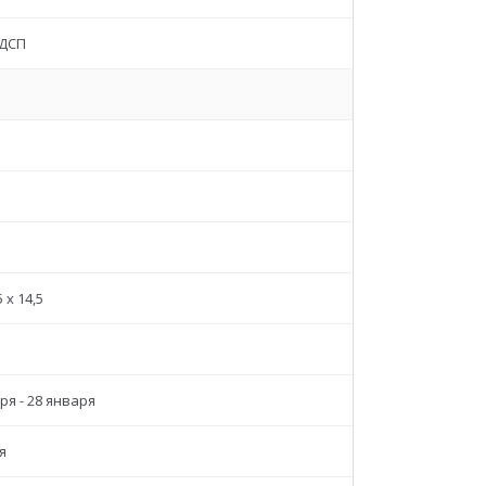
ДСП
5 x 14,5
ря - 28 января
я