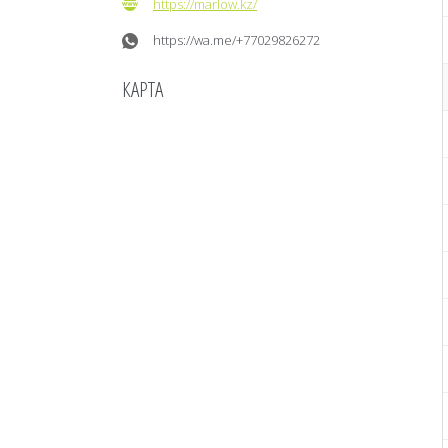
https://marlow.kz/
https://wa.me/+77029826272
КАРТА