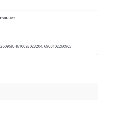
гольная
260969, 4610093023204, 6900102260965