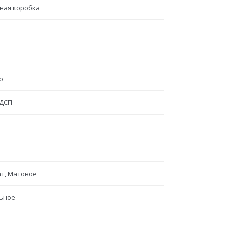
ная коробка
о
ДСП
т, Матовое
ьное