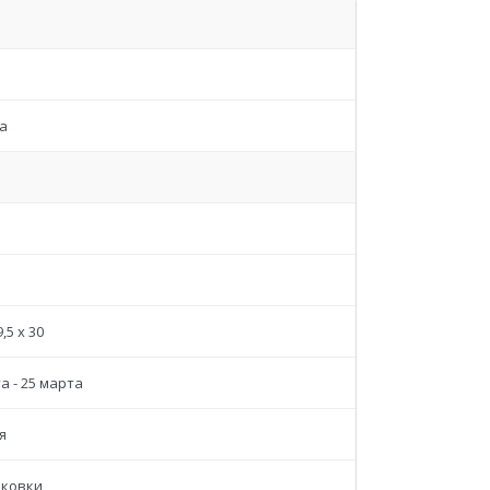
а
9,5 x 30
а - 25 марта
я
аковки