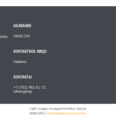
MARLOW
лова
Замина
+7 (702) 982-62-72
Менеджер
Сайт создан на маркетплейсе
Satu.kz
MARLOW |
Пожаловаться на контент