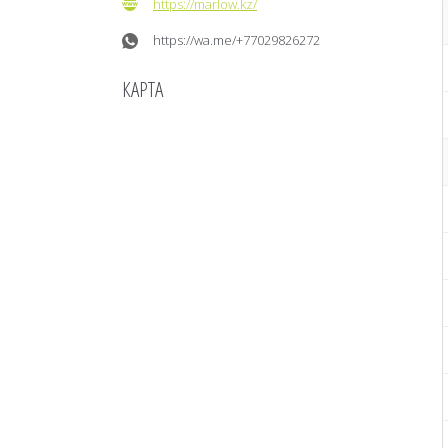
https://marlow.kz/
https://wa.me/+77029826272
КАРТА