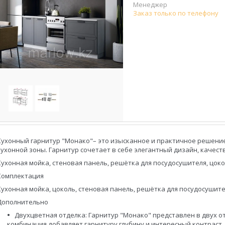
Менеджер
Заказ только по телефону
Кухонный гарнитур "Монако"– это изысканное и практичное решение
кухонной зоны. Гарнитур сочетает в себе элегантный дизайн, качес
Кухонная мойка, стеновая панель, решётка для посудосушителя, цок
Комплектация
Кухонная мойка, цоколь, стеновая панель, решётка для посудосушит
Дополнительно
Двухцветная отделка: Гарнитур "Монако" представлен в двух от
комбинация добавляет гарнитуру глубину и интересный контраст,