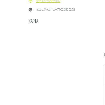
https://marlow.kz/
https://wa.me/+77029826272
КАРТА