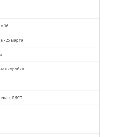
 x 36
а - 25 марта
я
ная коробка
текло, ЛДСП