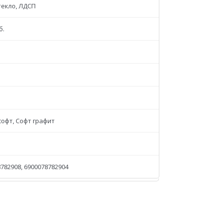
текло, ЛДСП
б.
софт, Софт графит
782908, 6900078782904