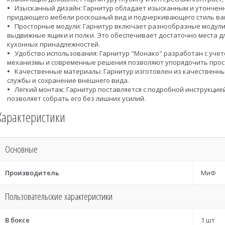
Изысканный дизайн: Гарнитур обладает изысканным и утончен
придающего мебели роскошный вид и подчеркивающего стиль ва
Просторные модули: Гарнитур включает разнообразные модули
выдвижные ящики и полки. Это обеспечивает достаточно места дл
кухонных принадлежностей.
Удобство использования: Гарнитур "Монако" разработан с уче
механизмы и современные решения позволяют упорядочить прост
Качественные материалы: Гарнитур изготовлен из качественн
службы и сохранение внешнего вида.
Легкий монтаж: Гарнитур поставляется с подробной инструкцией
позволяет собрать его без лишних усилий.
Характеристики
Основные
Производитель
МиФ
Пользовательские характеристики
В боксе
1 шт