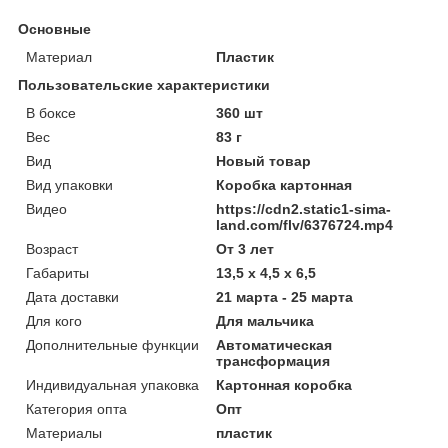
Основные
Материал
Пластик
Пользовательские характеристики
В боксе
360 шт
Вес
83 г
Вид
Новый товар
Вид упаковки
Коробка картонная
Видео
https://cdn2.static1-sima-
land.com/flv/6376724.mp4
Возраст
От 3 лет
Габариты
13,5 x 4,5 x 6,5
Дата доставки
21 марта - 25 марта
Для кого
Для мальчика
Дополнительные функции
Автоматическая
трансформация
Индивидуальная упаковка
Картонная коробка
Категория опта
Опт
Материалы
пластик