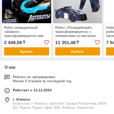
Робот инерционный
Робот «Полицейский»,
Наб
«Широн»,
трансформируется, с
робо
трансформируется при
элементами из металла
насе
столкновении, цвета
тра
2 449,59
11 351,48
7 5
₸
₸
МИКС
соби
робо
Купить
Купить
О нас
Рейтинг не сформирован
Менее 5 отзывов за последний год
Работает с 13.12.2024
г. Алматы
Казахстан, г. Алматы, проспект Турара Рыскулова 140/4,
БЦ "Нурлы Туран" офис 309, Алматы, Казахстан