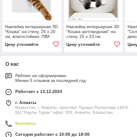
Наклейка интерьерная 3D
Наклейка интерьерная 3D
Накл
"Кошка" на стену, 25 х 20
"Кошка шотландская" на
"Сол
см, влагостойкая, ПВХ
стену, 25 х 23 см,
деко
влагостойкая, ПВХ
50х5
Цену уточняйте
Цену уточняйте
Цен
О нас
Рейтинг не сформирован
Менее 5 отзывов за последний год
Работает с 13.12.2024
г. Алматы
Казахстан, г. Алматы, проспект Турара Рыскулова 140/4,
БЦ "Нурлы Туран" офис 309, Алматы, Казахстан
Контакты
Сегодня работает с 10:00 до 18:00